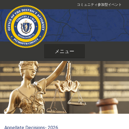
コ
コミュニティ参加型イベント
ン
テ
ン
ツ
へ
ス
メニュー
キ
ッ
プ
Appellate Decisions- 2026