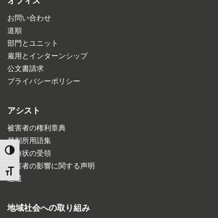
オフィス
お問い合わせ
道順
部門とユニット
雇用とインターンシップ
公文書請求
プライバシーポリシー
アシスト
被害者の権利章典
裁判所用語集
TOGGLE HIGH CONTRAST
召喚状の受領
被害者の影響に関する声明
TOGGLE FONT SIZE
返還
地域社会への取り組み