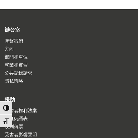
辦公室
聯繫我們
方向
部門和單位
就業和實習
公共記錄請求
隱私策略
援助
TOGGLE HIGH CONTRAST
受害者權利法案
法庭術語表
TOGGLE FONT SIZE
收到傳票
受害者影響聲明