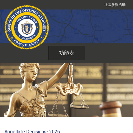
跳
社區參與活動
到
內
容
功能表
Appellate Decisions- 2026