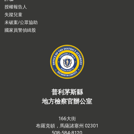
授權報告人
失蹤兒童
未破案/公眾協助
國家員警偵緝股
普利茅斯縣
地方檢察官辦公室
166大街
布羅克頓，馬薩諸塞州 02301
508-584-8120