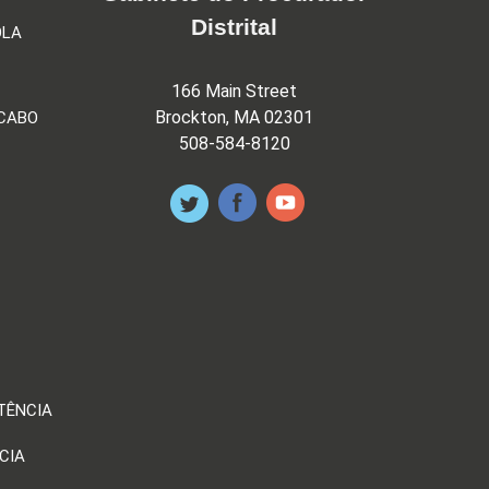
Distrital
OLA
166 Main Street
Brockton, MA 02301
 CABO
508-584-8120
TÊNCIA
CIA