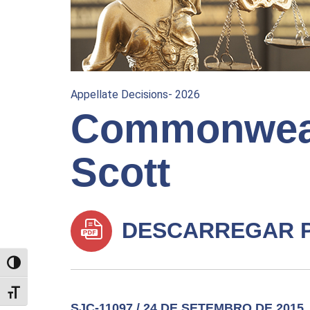
Appellate Decisions- 2026
Commonweal
Scott
DESCARREGAR 
TOGGLE HIGH CONTRAST
TOGGLE FONT SIZE
SJC-11097 / 24 DE SETEMBRO DE 2015