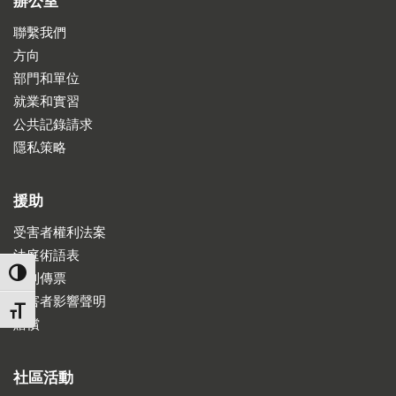
辦公室
聯繫我們
方向
部門和單位
就業和實習
公共記錄請求
隱私策略
援助
受害者權利法案
法庭術語表
TOGGLE HIGH CONTRAST
收到傳票
受害者影響聲明
TOGGLE FONT SIZE
賠償
社區活動