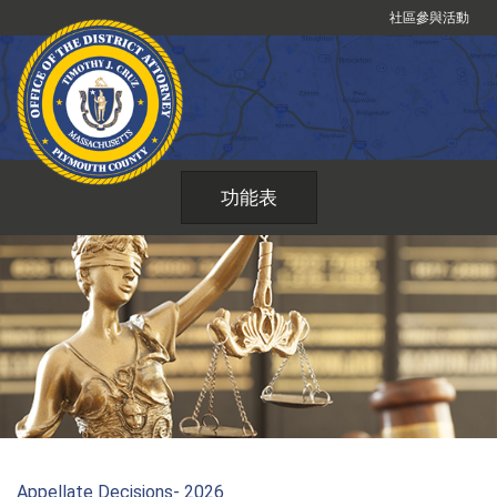
跳
社區參與活動
到
內
容
功能表
Appellate Decisions- 2026