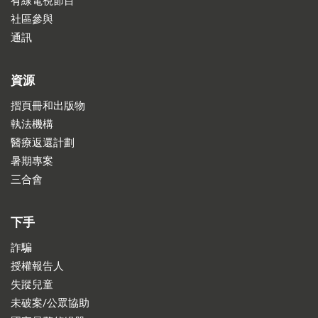
有線電視節目
社區參與
通訊
資源
摺頁冊和出版物
執法機構
醫療返還計劃
暑期專案
三合會
下手
詐騙
授權報告人
失蹤兒童
未破案/公眾協助