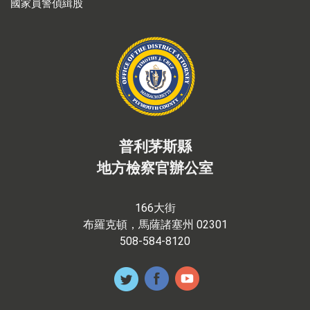
國家員警偵緝股
普利茅斯縣
地方檢察官辦公室
166大街
布羅克頓，馬薩諸塞州 02301
508-584-8120