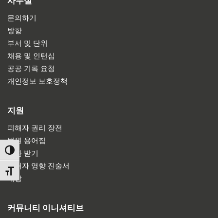
사무실
문의하기
방향
부서 및 단위
채용 및 인턴십
공공 기록 요청
개인정보 보호정책
지원
피해자 권리 장전
법원 용어집
TOGGLE HIGH CONTRAST
소환 받기
피해자 영향 진술서
TOGGLE FONT SIZE
배상
커뮤니티 이니셔티브