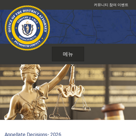
콘
커뮤니티 참여 이벤트
텐
츠
로
건
너
뛰
메뉴
기
Appellate Decisions- 2026