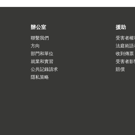
辦公室
援助
聯繫我們
受害者權
方向
法庭術語
部門和單位
收到傳票
就業和實習
受害者影
公共記錄請求
賠償
隱私策略