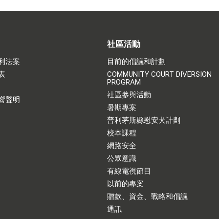
社區活動
利法案
目前的倡議和計劃
表
COMMUNITY COURT DIVERSION
PROGRAM
社區參與活動
響聲明
暑期專案
普利茅斯縣慰安犬計劃
校本課程
網路安全
公眾意識
有線電視節目
以前的專案
贈款、資金、戰略和倡議
通訊