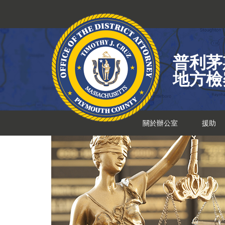
跳
到
內
容
普利茅
地方檢
關於辦公室
援助