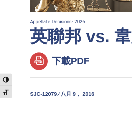
Appellate Decisions- 2026
英聯邦 vs. 
下載PDF
TOGGLE HIGH CONTRAST
TOGGLE FONT SIZE
SJC-12079 ⁄ 八月 9， 2016