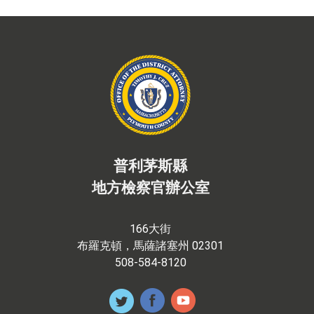
普利茅斯縣
地方檢察官辦公室
166大街
布羅克頓，馬薩諸塞州 02301
508-584-8120