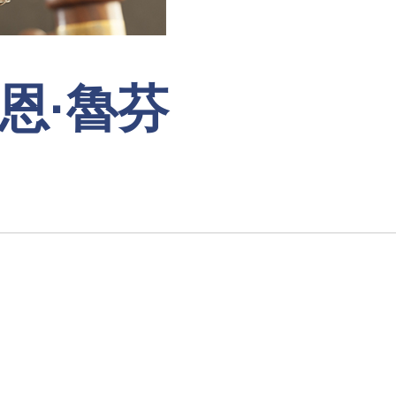
韋恩·魯芬