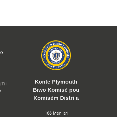
YO
Konte Plymouth
UTH
Biwo Komisè pou
O
Komisèm Distri a
166 Main lari