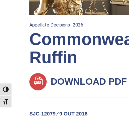
Appellate Decisions- 2026
Commonweal
Ruffin
DOWNLOAD PDF
TOGGLE HIGH CONTRAST
TOGGLE FONT SIZE
SJC-12079 ⁄ 9 OUT 2016