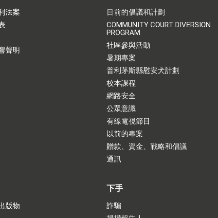
利法案
目前的倡議和計劃
表
COMMUNITY COURT DIVERSION
PROGRAM
社區參與活動
響聲明
暑期專案
普利茅斯縣慰安犬計劃
校本課程
網路安全
公眾意識
有線電視節目
以前的專案
贈款、資金、戰略和倡議
通訊
下手
出版物
詐騙