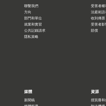
聯繫我們
受害者權
方向
法庭術語
部門和單位
收到傳票
就業和實習
受害者影
公共記錄請求
賠償
隱私策略
媒體
資源
新聞稿
摺頁冊和