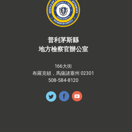
普利茅斯縣
地方檢察官辦公室
166大街
布羅克頓，馬薩諸塞州 02301
508-584-8120