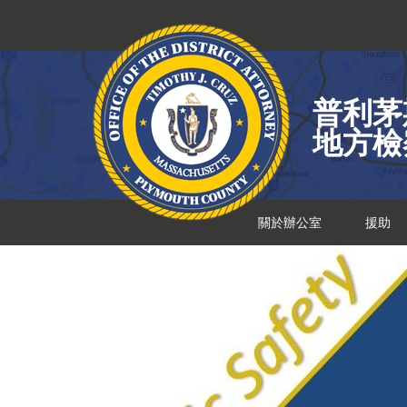
跳
到
內
容
普利茅
地方檢
關於辦公室
援助