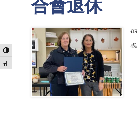
合會退休
在
感
TOGGLE HIGH CONTRAST
TOGGLE FONT SIZE