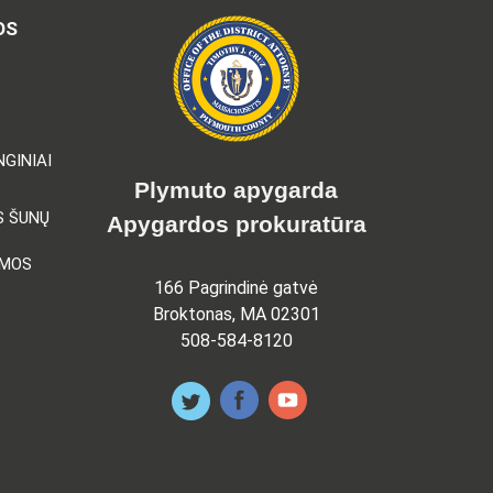
OS
GINIAI
Plymuto apygarda
S ŠUNŲ
Apygardos prokuratūra
AMOS
166 Pagrindinė gatvė
Broktonas, MA 02301
508-584-8120