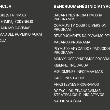
NCIJA
BENDRUOMENĖS INICIATYV
ISIŲ ĮSTATYMAS
DABARTINĖS INICIATYVOS IR
PROGRAMOS
TERMINŲ ŽODYNĖLIS
COMMUNITY COURT DIVERSION
ŠAUKIMO GAVIMAS
PROGRAM
MAS DĖL POVEIKIO AUKAI
BENDRUOMENĖS DALYVAVIMO REN
CIJA
VASAROS PROGRAMA
PLYMUTO APYGARDOS PAGUODO
PROGRAMA
MOKYKLOSE VYKDOMOS PROGR
KIBERNETINĖ SAUGA
VISUOMENĖS INFORMAVIMAS
KABELINĖS LAIDOS
ANKSTESNĖS PROGRAMOS
DOTACIJOS, FINANSAVIMAS,
STRATEGIJOS IR INICIATYVOS
NAUJIENLAIŠKIAI