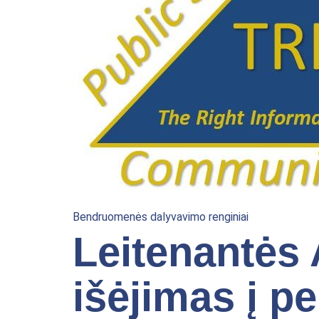
Bendruomenės dalyvavimo renginiai
Leitenantės
išėjimas į p