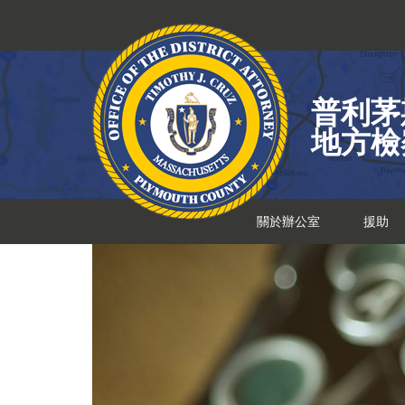
跳
到
內
容
普利茅
地方檢
關於辦公室
援助