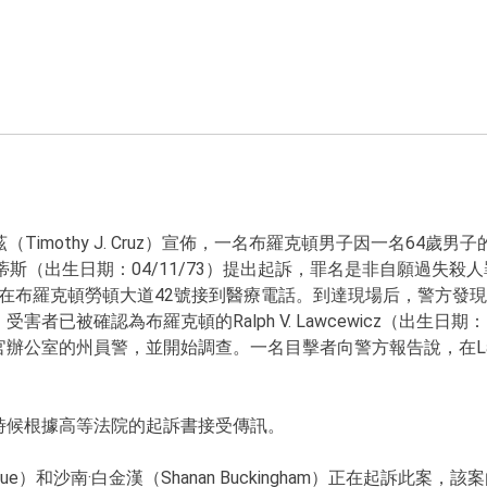
Timothy J. Cruz）宣佈，一名布羅克頓男子因一名64歲男
斯（出生日期：04/11/73）提出起訴，罪名是非自願過失殺
務人員在布羅克頓勞頓大道42號接到醫療電話。到達現場后，警方
被確認為布羅克頓的Ralph V. Lawcewicz（出生日期：12
辦公室的州員警，並開始調查。一名目擊者向警方報告說，在Law
時候根據高等法院的起訴書接受傳訊。
rague）和沙南·白金漢（Shanan Buckingham）正在起