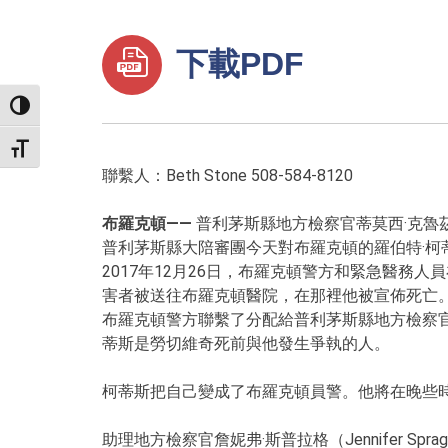
下載PDF
TOGGLE HIGH CONTRAST
TOGGLE FONT SIZE
聯繫人：Beth Stone 508-584-8120
布羅克頓——
普利茅斯縣地方檢察官蒂莫西·克魯茲（
普利茅斯縣大陪審團今天對布羅克頓的羅伯特·柯蒂
2017年12月26日，布羅克頓警方和緊急醫
害者被送往布羅克頓醫院，在那裡他被宣佈死亡。受害者已
布羅克頓警方聯繫了分配給普利茅斯縣地方檢察官
蒂斯是勞切維奇死前與他發生爭執的人。
柯蒂斯把自己變成了布羅克頓員警。他將在晚些
助理地方檢察官詹妮弗·斯普拉格（Jennifer Sp