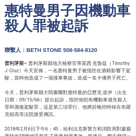
惠特曼男子因機動車
殺人罪被起訴
聯繫人：BETH STONE 508-584-8120
普利茅斯–
普利茅斯縣地方檢察官蒂莫西·克魯茲（Timothy
J. Cruz）今天宣佈，一名惠特曼男子被指控在酒精影響下駕
駛，當時他造成了一場撞車事故，造成一名卡佛男子死亡。
今天，普利茅斯縣大陪審團對惠特曼的亞歷克·道伊（出生
日期：09/15/66）提出起訴，指控他犯有機動車過失殺人
罪和酒後駕駛罪，這是第三項罪行。他將於晚些時候在布羅
克頓高等法院接受傳訊。
2018年2月6日下午6：45，哈利法克斯警方和消防局對蒙龐