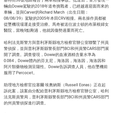
塞特街38號地區報告了兩車相撞事故。抵達后，警方發現一
輛由Dowie駕駛的2018年道奇挑戰者，已經越過迎面而來的
車輛，並與Carver的Richard March（出生日期：
08/08/39）駕駛的2005年本田CRV相撞。兩名操作員都被
從墜機現場運走接受治療。馬奇被送往波士頓的布萊根婦女
醫院，當晚9點剛過，他就因傷勢過重而死亡。
哈利法克斯警方與普利茅斯縣地方檢察官辦公室聯繫了州員
警偵探，並與普利茅斯縣警長部門BCI和州員警CARS部門展
開了調查。調查發現，Dowie的血液酒精含量水準為
0.084，Dowie體內的芬太尼，海洛因，海洛因，海洛因和
阿片類藥物檢測呈陽性。Dowie告訴調查人員，他在墜機前
服用了Percocet。
助理地方檢察官拉塞爾·埃奧納斯（Russell Eonas）正在起
訴此案，該案由分配給普利茅斯縣地方檢察官辦公室，哈利
法克斯員警局，普利茅斯縣警長部門BCI和州員警CARS部門
的州員警偵探進行調查。