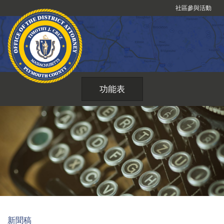
跳
社區參與活動
到
內
容
功能表
新聞稿