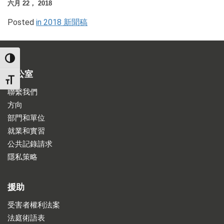
六月 22， 2018
Posted
in 2018 新聞稿
TOGGLE HIGH CONTRAST
辦公室
TOGGLE FONT SIZE
聯繫我們
方向
部門和單位
就業和實習
公共記錄請求
隱私策略
援助
受害者權利法案
法庭術語表