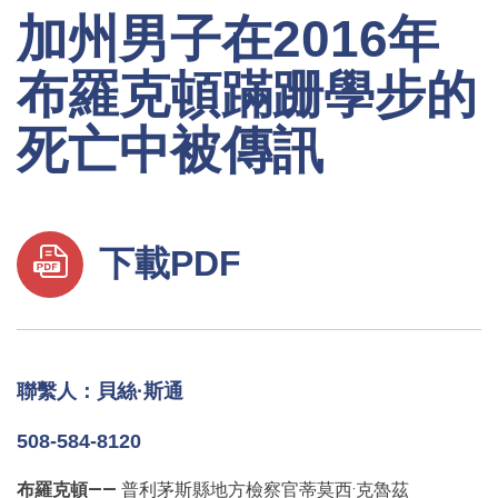
加州男子在2016年
布羅克頓蹣跚學步的
死亡中被傳訊
下載PDF
聯繫人：貝絲·斯通
508-584-8120
布羅克頓——
普利茅斯縣地方檢察官蒂莫西·克魯茲