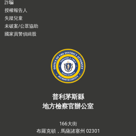
詐騙
授權報告人
失蹤兒童
未破案/公眾協助
國家員警偵緝股
普利茅斯縣
地方檢察官辦公室
166大街
布羅克頓，馬薩諸塞州 02301