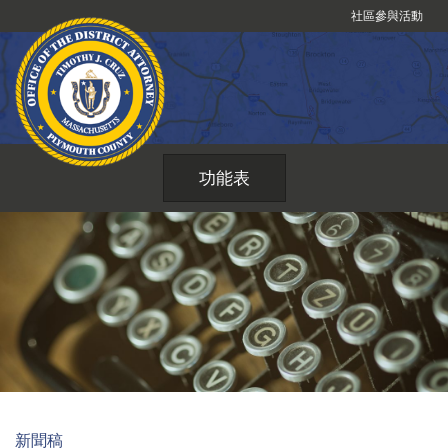
跳
社區參與活動
到
內
容
功能表
新聞稿