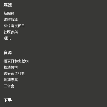
媒體
新聞稿
媒體報導
有線電視節目
社區參與
通訊
資源
摺頁冊和出版物
執法機構
醫療返還計劃
暑期專案
三合會
下手