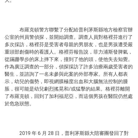
大。
布羅克頓警方聯繫了分配給普利茅斯縣地方檢察官辦
公室的州員警偵探，並開始調查。調查人員對格裡芬進行了
多次採訪，格裡芬是受害者母親的男朋友，也是男孩遭受嚴
重頭部創傷時的看護人。格裡芬報告說，菲力浦斯發脾氣，
從蹣跚學步的床上摔下來，撞到了他的頭，使他失去知覺。
作為廣泛調查的一部分，偵探採訪了許多治療兩歲受害者的
醫生，並諮詢了一名未參與此案的外部專家。所有人都表
示，幼兒的傷勢，即視網膜極度出血和大腦無法控制的腫
脹，很可能是幼兒劇烈搖晃和/或猛擊的結果。格裡芬離開
了布羅克頓，回到了加利福尼亞，而這個男孩在醫院仍然處
於危急狀態。
2019 年 6 月 28 日，普利茅斯縣大陪審團發回了對