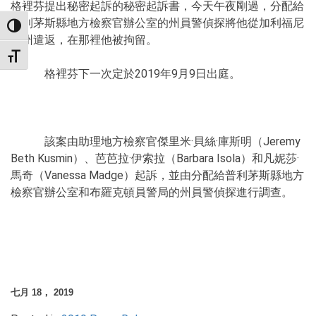
格裡芬提出秘密起訴的秘密起訴書，今天午夜剛過，分配給
普利茅斯縣地方檢察官辦公室的州員警偵探將他從加利福尼
TOGGLE HIGH CONTRAST
亞州遣返，在那裡他被拘留。
TOGGLE FONT SIZE
格裡芬下一次定於2019年9月9日出庭。
該案由助理地方檢察官傑里米·貝絲·庫斯明（Jeremy
Beth Kusmin）、芭芭拉·伊索拉（Barbara Isola）和凡妮莎·
馬奇（Vanessa Madge）起訴，並由分配給普利茅斯縣地方
檢察官辦公室和布羅克頓員警局的州員警偵探進行調查。
七月 18， 2019