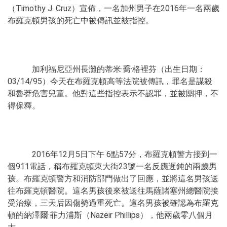
（Timothy J. Cruz）宣佈，一名加州男子在2016年一名兩歲
布羅克頓男孩的死亡中被傳訊並被指控。
加利福尼亞州長灘的蒂米·喬·格裡芬（出生日期：
03/14/95）今天在布羅克頓高等法院被傳訊，罪名是謀殺
和魯莽危害兒童。他對這些指控表示不認罪，並被關押，不
得保釋。
2016年12月5日下午 6點57分，布羅克頓警方接到一
個911電話，稱布羅克頓東大街23號一名反應遲鈍的兩歲男
孩。布羅克頓警方和消防部門做出了回應，並將這名男孩送
往布羅克頓醫院。這名男孩後來被送往馬薩諸塞州總醫院接
受治療，三天后因傷勢過重死亡。這名男孩被確認為布羅克
頓的納澤爾·菲力浦斯（Nazeir Phillips），他兩歲零八個月