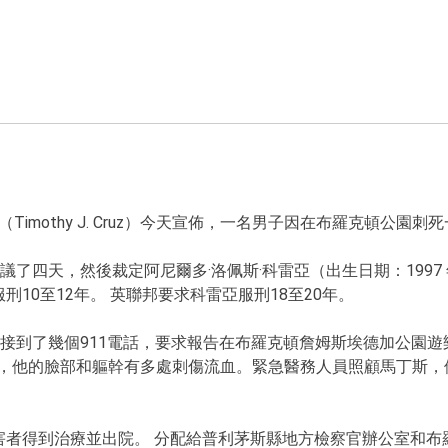
Timothy J. Cruz）今天宣佈，一名男子因在布羅克頓公園
團審議了四天，然後裁定阿尼爾多·洛佩斯·科雷亞（出生日期：1997
10至12年。 英聯邦要求科雷亞服刑18至20年。
頓警方接到了幾個911電話，要求報告在布羅克頓詹姆斯埃德加公
artins，他的臉部和軀幹有多處刺傷流血。緊急醫務人員照顧馬丁
害者得到治療並出院。 分配給普利茅斯縣地方檢察官辦公室和布