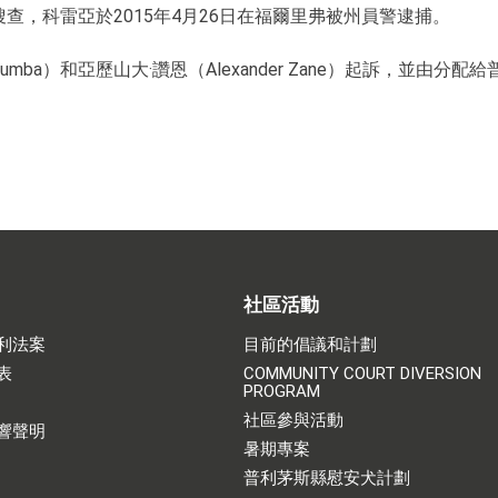
，科雷亞於2015年4月26日在福爾里弗被州員警逮捕。
Elumba）和亞歷山大·讚恩（Alexander Zane）起訴，
社區活動
利法案
目前的倡議和計劃
表
COMMUNITY COURT DIVERSION
PROGRAM
社區參與活動
響聲明
暑期專案
普利茅斯縣慰安犬計劃