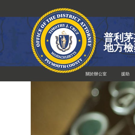
跳
到
內
容
普利茅
地方檢
關於辦公室
援助