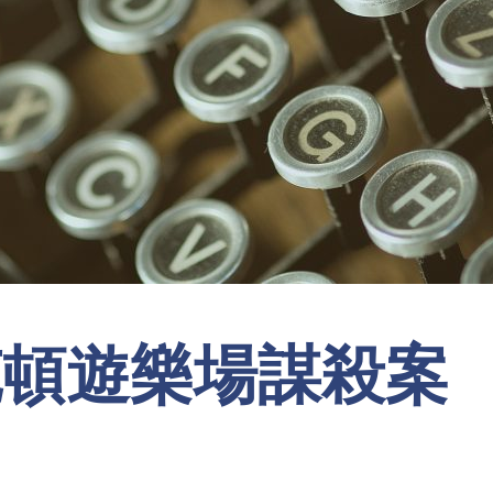
克頓遊樂場謀殺案