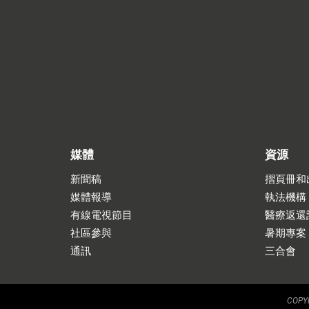
媒體
資源
新聞稿
摺頁冊和
媒體報導
執法機構
有線電視節目
醫療返還
社區參與
暑期專案
通訊
三合會
COPYR