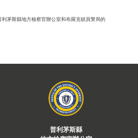
並由分配給普利茅斯縣地方檢察官辦公室和布羅克頓員警局的
普利茅斯縣