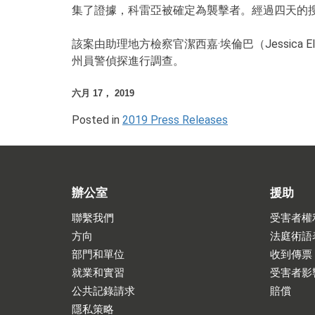
集了證據，科雷亞被確定為襲擊者。經過四天的搜查
該案由助理地方檢察官潔西嘉·埃倫巴（Jessica 
州員警偵探進行調查。
六月 17， 2019
Posted in
2019 Press Releases
辦公室
援助
聯繫我們
受害者權
方向
法庭術語
部門和單位
收到傳票
就業和實習
受害者影
公共記錄請求
賠償
隱私策略