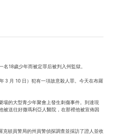
刺死一名18歲少年而被定罪后被判入州監獄。
 年 3 月 10 日）犯有一項故意殺人罪。今天在布羅
園遊樂場的大型青少年聚會上發生刺傷事件。到達現
斯，他被送往好撒瑪利亞人醫院，在那裡他被宣佈因
羅克頓員警局的州員警偵探調查並採訪了證人並收