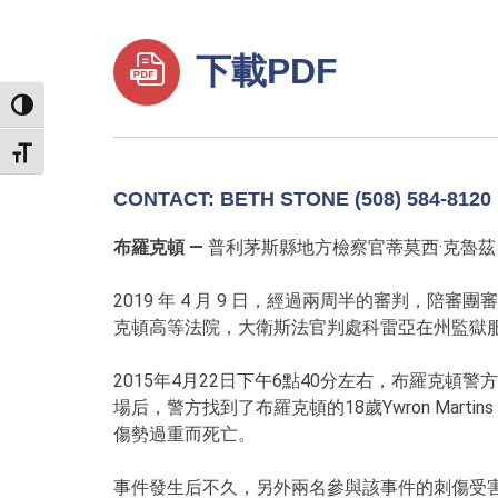
下載PDF
TOGGLE HIGH CONTRAST
TOGGLE FONT SIZE
CONTACT: BETH STONE (508) 584-8120
布羅克頓 —
普利茅斯縣地方檢察官蒂莫西·克魯茲（
2019 年 4 月 9 日，經過兩周半的審判，陪審
克頓高等法院，大衛斯法官判處科雷亞在州監獄服刑
2015年4月22日下午6點40分左右，布羅克
場后，警方找到了布羅克頓的18歲Ywron M
傷勢過重而死亡。
事件發生后不久，另外兩名參與該事件的刺傷受