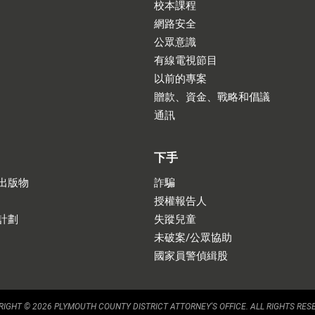
校本課程
網路安全
公眾意識
有線電視節目
以前的專案
贈款、資金、戰略和倡議
通訊
下手
出版物
詐騙
授權報告人
計劃
失蹤兒童
未破案/公眾協助
國家員警偵緝股
IGHT © 2026 PLYMOUTH COUNTY DISTRICT ATTORNEY'S OFFICE. ALL RIGHTS RES