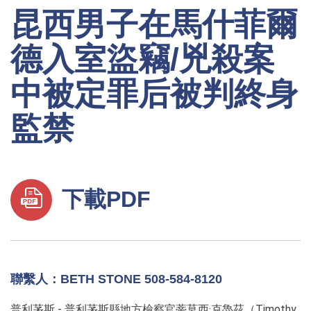
昆西男子在馬什菲爾
德入室盜竊/兇殺案
中被定罪后被判終身
監禁
下載PDF
聯繫人：BETH STONE 508-584-8120
普利茅斯 - 普利茅斯縣地方檢察官蒂莫西·克魯茲（Timothy