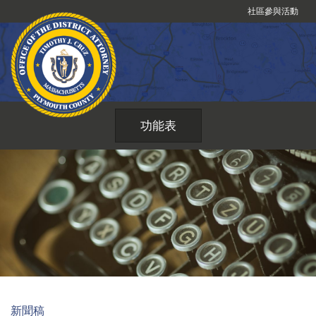
跳
社區參與活動
到
內
容
功能表
新聞稿