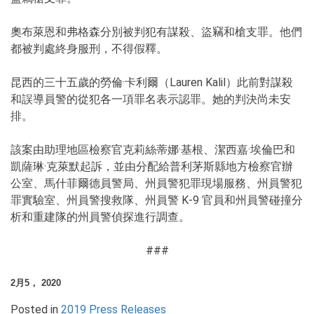
奧布萊恩和弗格森分別被判犯有謀殺、盜竊和槍支罪。他們
都被判處終身服刑，不得假釋。
昆西的三十五歲的勞倫·卡利爾（Lauren Kalil）此前對謀殺
和誤導員警的從犯各一項罪名表示認罪。她的判決尚未安
排。
該案由助理地區檢察官克莉絲蒂娜·基根、潔西嘉·埃倫巴和
凱薩琳·克萊默起訴，並由分配給普利茅斯縣地方檢察官辦
公室、馬什菲爾德員警局、州員警犯罪現場服務、州員警犯
罪實驗室、州員警搜救隊、州員警 K-9 官員和州員警碰撞分
析和重建隊的州員警偵探進行調查。
###
2月5， 2020
Posted in
2019 Press Releases