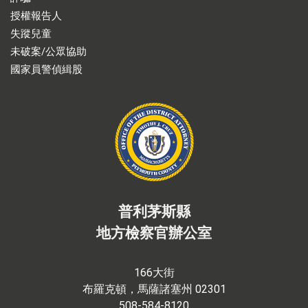
授權報告人
失蹤兒童
未破案/公眾協助
國家員警偵緝股
普利茅斯縣
地方檢察官辦公室
166大街
布羅克頓，馬薩諸塞州 02301
508-584-8120