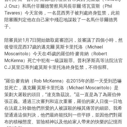
J. Cruz）和馬什菲爾德警察局局長菲爾·塔瓦雷斯（Phil
Tavares）今天宣佈，一名昆西男子被判處終身監禁，此前
陪審團判定他在自己家中殘忍地謀殺了一名馬什菲爾德男
子。
陪審員於1月7日開始聽取庭審證詞，並審議了四個小時，然
後發現昆西37歲的邁克爾·莫斯卡里托洛（Michael
Moscaritolo）今天在45歲的羅伯特·麥肯納（Robert
McKenna）死亡中犯有一級謀殺罪。普利茅斯高等法院法官
C.J.莫里亞蒂判處莫斯卡里托洛終身監禁，不得假釋。
“羅伯·麥肯納（Rob McKenna）在2015年的那一天受到恐嚇
並死亡，邁克爾·莫斯卡里托洛（Michael Moscaritolo）是
策劃大屠殺的頭目，”達克魯茲說。“這一直是為了為羅伯伸
張正義。通過三次審判和這次重審，羅伯的家人日復一日地
在法庭上聆聽他們所愛的人被謀殺的極其痛苦的細節。我希
望通過這個判決，他們最終能找到一些平靜，並因他們對羅
布的積極態度、冒險精神以及他給家人帶來的快樂的記憶而