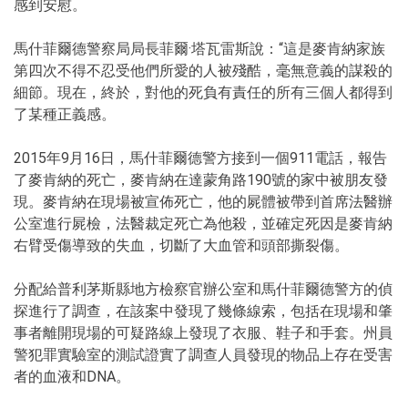
感到安慰。
馬什菲爾德警察局局長菲爾·塔瓦雷斯說：“這是麥肯納家族
第四次不得不忍受他們所愛的人被殘酷，毫無意義的謀殺的
細節。現在，終於，對他的死負有責任的所有三個人都得到
了某種正義感。
2015年9月16日，馬什菲爾德警方接到一個911電話，報告
了麥肯納的死亡，麥肯納在達蒙角路190號的家中被朋友發
現。麥肯納在現場被宣佈死亡，他的屍體被帶到首席法醫辦
公室進行屍檢，法醫裁定死亡為他殺，並確定死因是麥肯納
右臂受傷導致的失血，切斷了大血管和頭部撕裂傷。
分配給普利茅斯縣地方檢察官辦公室和馬什菲爾德警方的偵
探進行了調查，在該案中發現了幾條線索，包括在現場和肇
事者離開現場的可疑路線上發現了衣服、鞋子和手套。州員
警犯罪實驗室的測試證實了調查人員發現的物品上存在受害
者的血液和DNA。