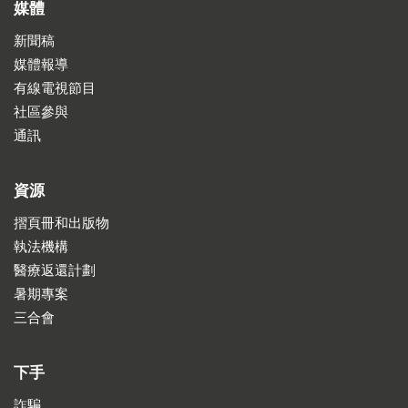
媒體
新聞稿
媒體報導
有線電視節目
社區參與
通訊
資源
摺頁冊和出版物
執法機構
醫療返還計劃
暑期專案
三合會
下手
詐騙