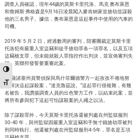
調查人員確認，現年44歲的莫斯卡里托洛、馬克·奧布萊恩
和詹姆斯·弗格森是9月16日淩晨闖入麥肯納家並搶劫並謀殺
他的三名男子。據信，奧布萊恩是這起事件中使用的汽車的
司機。
2019 年 5 月 2 日，經過數周的審判，陪審團裁定莫斯卡里
托洛犯有嚴重入室盜竊和徒手搶劫罪各一項罪名，以及五項
盜竊槍支罪，但未能就殺人罪指控作出判決，並宣佈審判失
誤。英聯邦發誓要重審此案。
TOGGLE HIGH CONTRAST
“馬薩諸塞州員警偵探與馬什菲爾德警方一起孜孜不倦地努
TOGGLE FONT SIZE
力解決這起謀殺案，”達克魯茲說。“這起罪行很複雜，有幾
名被告，我讚揚調查人員的出色警方工作，以結束此案，並
將所有參與犯下這起可怕謀殺案的人繩之以法。
除了謀殺罪外，今天莫斯卡里托洛還被判處在州監獄服刑
30-40 年，與州監獄因嚴重入室盜竊和手無寸鐵搶劫罪被判
刑同時執行。他還被判處在州監獄服刑4-5年，罪名是五項
盜竊槍支罪。