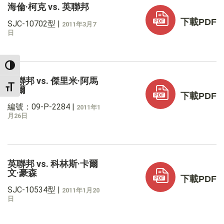
海倫·柯克 vs. 英聯邦
下載PDF
SJC-10702型
|
2011年3月7
日
TOGGLE HIGH CONTRAST
英聯邦 vs. 傑里米·阿馬
TOGGLE FONT SIZE
拉爾
下載PDF
編號：09-P-2284
|
2011年1
月26日
英聯邦 vs. 科林斯·卡爾
文·豪森
下載PDF
SJC-10534型
|
2011年1月20
日