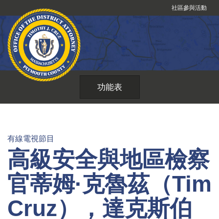
跳
社區參與活動
到
內
容
功能表
有線電視節目
高級安全與地區檢察
官蒂姆·克魯茲（Tim
Cruz），達克斯伯