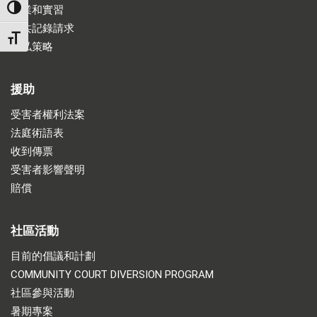
就業和實習
TOGGLE HIGH CONTRAST
公共記錄請求
TOGGLE FONT SIZE
隱私策略
援助
受害者權利法案
法庭術語表
收到傳票
受害者影響聲明
賠償
社區活動
目前的倡議和計劃
COMMUNITY COURT DIVERSION PROGRAM
社區參與活動
暑期專案