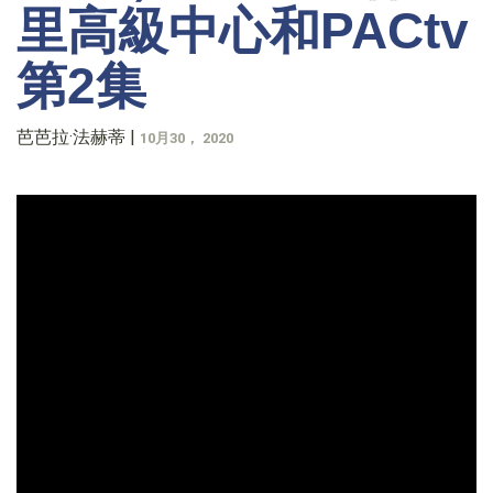
里高級中心和PACtv
第2集
芭芭拉·法赫蒂
|
10月30， 2020