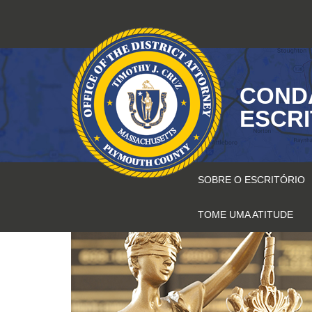
Pular
para
o
conteúdo
COND
ESCR
SOBRE O ESCRITÓRIO
TOME UMA ATITUDE