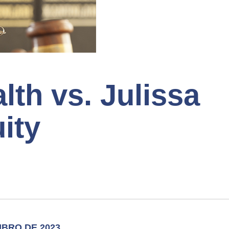
h vs. Julissa
ity
UBRO DE 2023