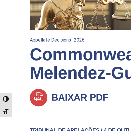
Appellate Decisions- 2026
Commonwealt
Melendez-Gu
BAIXAR PDF
TOGGLE HIGH CONTRAST
TOGGLE FONT SIZE
TRIBUNAL DE APELAÇÕES / 4 DE OUT