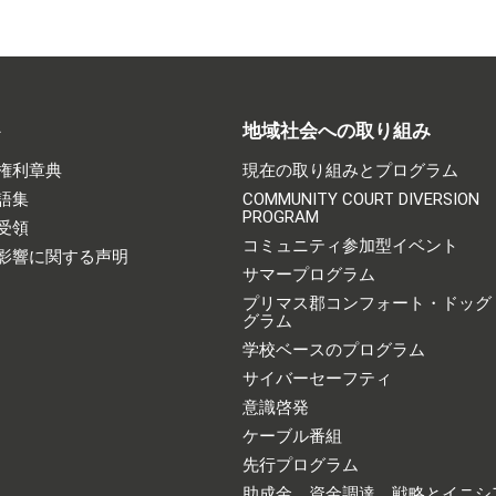
ト
地域社会への取り組み
権利章典
現在の取り組みとプログラム
語集
COMMUNITY COURT DIVERSION
PROGRAM
受領
コミュニティ参加型イベント
影響に関する声明
サマープログラム
プリマス郡コンフォート・ドッグ
グラム
学校ベースのプログラム
サイバーセーフティ
意識啓発
ケーブル番組
先行プログラム
助成金、資金調達、戦略とイニシ