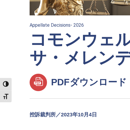
Appellate Decisions- 2026
コモンウェル
サ・メレン
PDFダウンロード
TOGGLE HIGH CONTRAST
TOGGLE FONT SIZE
控訴裁判所／2023年10月4日