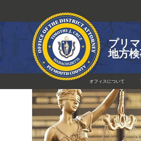
コ
ン
テ
ン
ツ
プリマ
へ
ス
地方検
キ
ッ
プ
オフィスについて