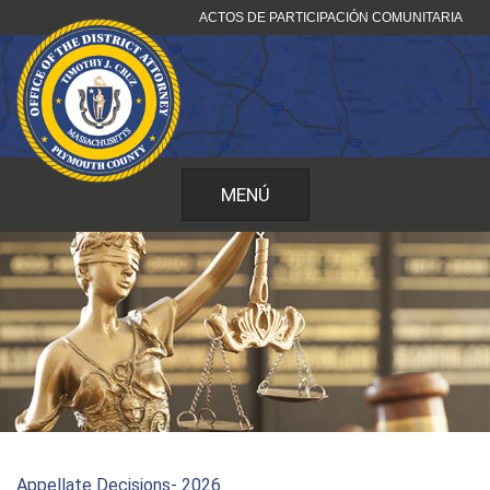
Ir
ACTOS DE PARTICIPACIÓN COMUNITARIA
al
contenido
MENÚ
Appellate Decisions- 2026