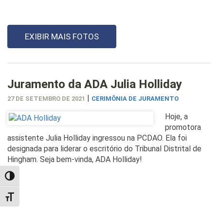
EXIBIR MAIS FOTOS
Juramento da ADA Julia Holliday
|
27 DE SETEMBRO DE 2021
CERIMÔNIA DE JURAMENTO
Hoje, a
promotora
assistente Julia Holliday ingressou na PCDAO. Ela foi
designada para liderar o escritório do Tribunal Distrital de
Hingham. Seja bem-vinda, ADA Holliday!
TOGGLE HIGH CONTRAST
TOGGLE FONT SIZE