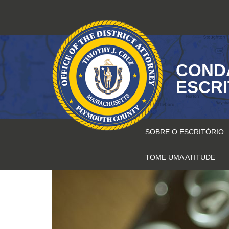
Pular
para
o
conteúdo
COND
ESCR
SOBRE O ESCRITÓRIO
TOME UMA ATITUDE