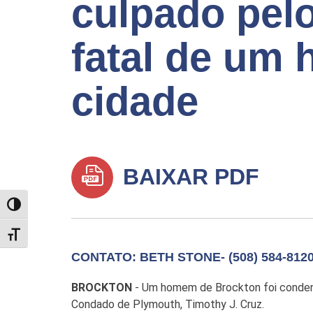
culpado pel
fatal de um
cidade
BAIXAR PDF
TOGGLE HIGH CONTRAST
TOGGLE FONT SIZE
CONTATO: BETH STONE- (508) 584-812
BROCKTON
- Um homem de Brockton foi conden
Condado de Plymouth, Timothy J. Cruz.