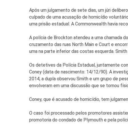
Após um julgamento de sete dias, um júri deliber
culpado de uma acusação de homicídio voluntário.
uma prisão estadual. A Commonwealth havia rec
A polícia de Brockton atendeu a uma chamada do 
cruzamento das ruas North Main e Court e encont
uma na parte inferior das costas esquerda. Smith
Os detetives da Polícia Estadual, juntamente co
Coney (data de nascimento: 14/12/90). A investi
2014, a dupla observou Smith e um grupo de pess
envolveram em uma discussão que se tornou físi
Coney, que é acusado de homicídio, tem julgament
O caso foi processado pelos promotores assisten
promotoria do condado de Plymouth e pela políci