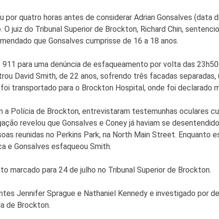
ou por quatro horas antes de considerar Adrian Gonsalves (data
 O juiz do Tribunal Superior de Brockton, Richard Chin, sentenc
omendado que Gonsalves cumprisse de 16 a 18 anos.
911 para uma denúncia de esfaqueamento por volta das 23h50 d
rou David Smith, de 22 anos, sofrendo três facadas separadas,
 foi transportado para o Brockton Hospital, onde foi declarado 
m a Polícia de Brockton, entrevistaram testemunhas oculares c
gação revelou que Gonsalves e Coney já haviam se desentendid
oas reunidas no Perkins Park, na North Main Street. Enquanto 
ca e Gonsalves esfaqueou Smith.
o marcado para 24 de julho no Tribunal Superior de Brockton.
tes Jennifer Sprague e Nathaniel Kennedy e investigado por det
a de Brockton.