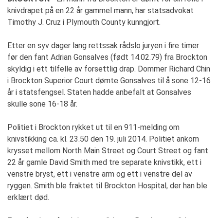
knivdrapet på en 22 år gammel mann, har statsadvokat
Timothy J. Cruz i Plymouth County kunngjort.
Etter en syv dager lang rettssak rådslo juryen i fire timer
før den fant Adrian Gonsalves (født 14.02.79) fra Brockton
skyldig i ett tilfelle av forsettlig drap. Dommer Richard Chin
i Brockton Superior Court dømte Gonsalves til å sone 12-16
år i statsfengsel. Staten hadde anbefalt at Gonsalves
skulle sone 16-18 år.
Politiet i Brockton rykket ut til en 911-melding om
knivstikking ca. kl. 23.50 den 19. juli 2014. Politiet ankom
krysset mellom North Main Street og Court Street og fant
22 år gamle David Smith med tre separate knivstikk, ett i
venstre bryst, ett i venstre arm og ett i venstre del av
ryggen. Smith ble fraktet til Brockton Hospital, der han ble
erklært død.