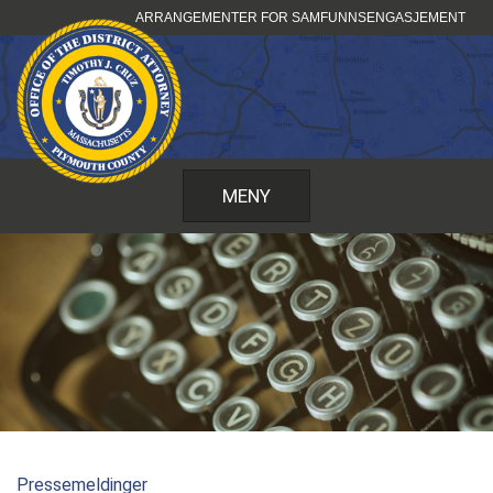
Hopp
ARRANGEMENTER FOR SAMFUNNSENGASJEMENT
til
innhold
MENY
Pressemeldinger