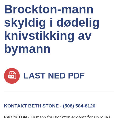
Brockton-mann
skyldig i dødelig
knivstikking av
bymann
LAST NED PDF
KONTAKT BETH STONE - (508) 584-8120
BROCKTON
- En mann fra Brockton er dømt for sin rolle i