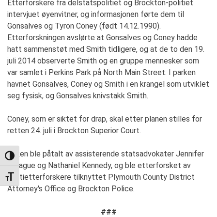
Etterforskere fra delstatspolitiet og Brockton-politiet
intervjuet øyenvitner, og informasjonen førte dem til
Gonsalves og Tyron Coney (født 14.12.1990).
Etterforskningen avslørte at Gonsalves og Coney hadde
hatt sammenstøt med Smith tidligere, og at de to den 19.
juli 2014 observerte Smith og en gruppe mennesker som
var samlet i Perkins Park på North Main Street. I parken
havnet Gonsalves, Coney og Smith i en krangel som utviklet
seg fysisk, og Gonsalves knivstakk Smith.
Coney, som er siktet for drap, skal etter planen stilles for
retten 24. juli i Brockton Superior Court.
Saken ble påtalt av assisterende statsadvokater Jennifer
TOGGLE HIGH CONTRAST
Sprague og Nathaniel Kennedy, og ble etterforsket av
politietterforskere tilknyttet Plymouth County District
TOGGLE FONT SIZE
Attorney's Office og Brockton Police.
###