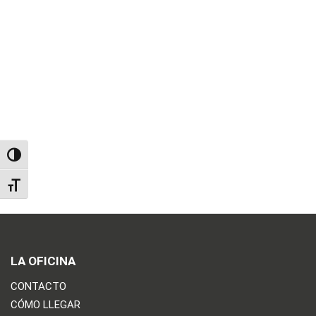
TOGGLE HIGH CONTRAST
TOGGLE FONT SIZE
LA OFICINA
CONTACTO
CÓMO LLEGAR