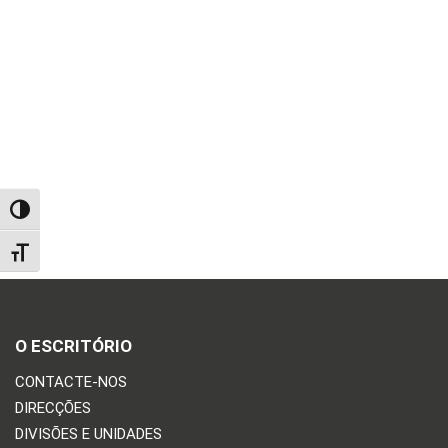
TOGGLE HIGH CONTRAST
TOGGLE FONT SIZE
O ESCRITÓRIO
CONTACTE-NOS
DIRECÇÕES
DIVISÕES E UNIDADES