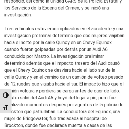
respondió, así como la Unidad CARS de la Policía Estatal y
los Servicios de la Escena del Crimen, y se inició una
investigación.
Tres vehículos estuvieron implicados en el accidente y una
investigación preliminar determinó que dos mujeres viajaban
hacia el norte por la calle Quincy en un Chevy Equinox
cuando fueron golpeadas por detrás por un Audi A6
conducido por Mastro. La investigación preliminar
determinó además que el impacto trasero del Audi causó
que el Chevy Equinox se desviara hacia el lado sur de la
calle Quincy y en el camino de un camión de volteo pesado
de 12 ruedas que viajaba hacia el sur. El impacto hizo que el
camión volcara y perdiera su carga antes de caer de lado.
TOGGLE HIGH CONTRAST
Mastro salió del Audi A6 y huyó del lugar a pie, pero fue
localizado momentos después por agentes de la policía de
TOGGLE FONT SIZE
Brockton que patrullaban. La conductora del Equinox, una
mujer de Bridgewater, fue trasladada al hospital de
Brockton, donde fue declarada muerta a causa de las