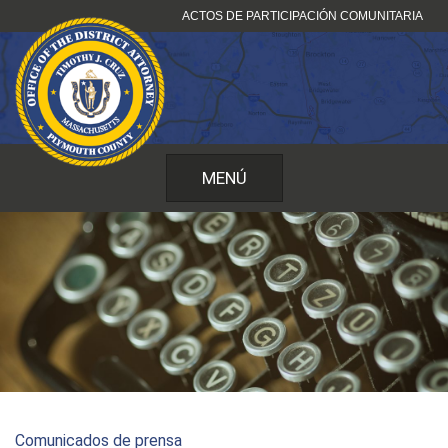
Ir
ACTOS DE PARTICIPACIÓN COMUNITARIA
al
contenido
MENÚ
Comunicados de prensa