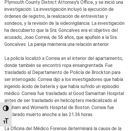
Plymouth County District Attorney's Office, y se inició una
investigación. La investigación incluyó la ejecución de
órdenes de registro, la realización de entrevistas y
sondeos, y la revisión de la videovigilancia. La investigación
ha descubierto que la Sra. Goncalves era el objetivo del
acusado, Joao Correia, de 56 años, que apuñaló a la Sra.
Goncalves. La pareja mantenía una relación anterior.
La policía localizó a Correia en el interior del apartamento,
donde también se encontró ropa ensangrentada. Fue
trasladado al Departamento de Policía de Brockton para
ser interrogado. Correia dijo a los investigadores que había
ingerido ácido de batería y que había sufrido un episodio
médico. Correia fue trasladado al Good Samaritan Hospital
antes de ser trasladado en helicóptero medicalizado al
Brigham and Women's Hospital de Boston. Correia fue
TOGGLE HIGH CONTRAST
declarado muerto anoche a las 21.36 horas.
TOGGLE FONT SIZE
La Oficina del Médico Forense determinará la causa de la