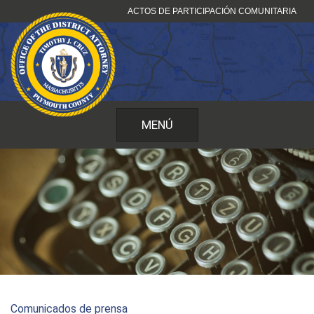
Ir
ACTOS DE PARTICIPACIÓN COMUNITARIA
al
contenido
MENÚ
Comunicados de prensa