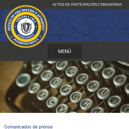
Ir
ACTOS DE PARTICIPACIÓN COMUNITARIA
al
contenido
MENÚ
Comunicados de prensa