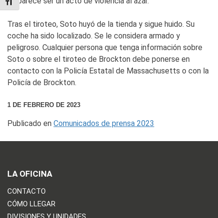
no parece ser un acto de violencia al azar.
TOGGLE FONT SIZE
Tras el tiroteo, Soto huyó de la tienda y sigue huido. Su
coche ha sido localizado. Se le considera armado y
peligroso. Cualquier persona que tenga información sobre
Soto o sobre el tiroteo de Brockton debe ponerse en
contacto con la Policía Estatal de Massachusetts o con la
Policía de Brockton.
1 DE FEBRERO DE 2023
Publicado en
Comunicados de prensa 2023
LA OFICINA
CONTACTO
CÓMO LLEGAR
DIVISIONES Y UNIDADES