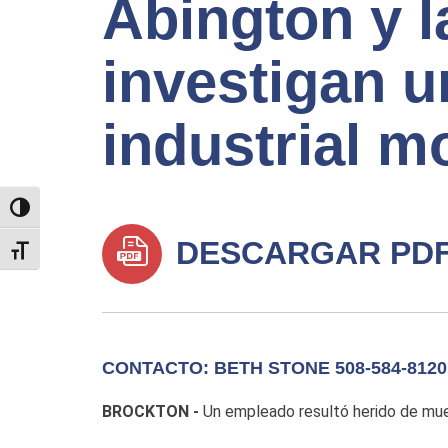
Abington y 
investigan u
industrial mo
TOGGLE HIGH CONTRAST
DESCARGAR PD
TOGGLE FONT SIZE
CONTACTO: BETH STONE 508-584-8120
BROCKTON -
Un empleado resultó herido de muer