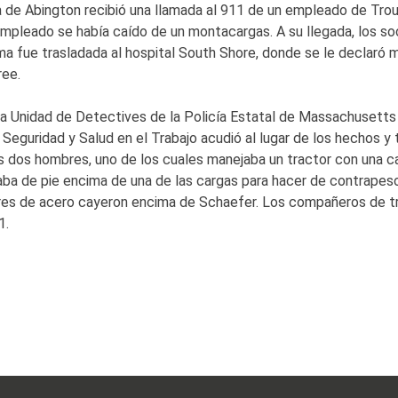
ía de Abington recibió una llamada al 911 de un empleado de Tr
pleado se había caído de un montacargas. A su llegada, los soco
 fue trasladada al hospital South Shore, donde se le declaró m
ree.
a Unidad de Detectives de la Policía Estatal de Massachusetts 
de Seguridad y Salud en el Trabajo acudió al lugar de los hechos 
dos hombres, uno de los cuales manejaba un tractor con una car
a de pie encima de una de las cargas para hacer de contrapeso
ores de acero cayeron encima de Schaefer. Los compañeros de t
 al 911.