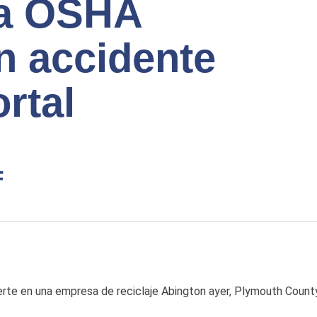
la OSHA
n accidente
rtal
F
te en una empresa de reciclaje Abington ayer, Plymouth County 