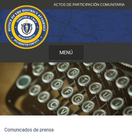
Ir
ACTOS DE PARTICIPACIÓN COMUNITARIA
al
contenido
MENÚ
Comunicados de prensa