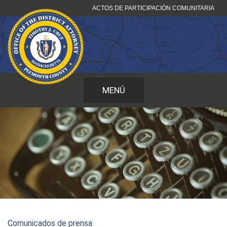
Ir
ACTOS DE PARTICIPACIÓN COMUNITARIA
al
contenido
MENÚ
Comunicados de prensa