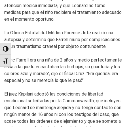
atención médica inmediata, y que Leonard no tomó
medidas para que el niño recibiera el tratamiento adecuado
en el momento oportuno.
La Oficina Estatal del Médico Forense Jefe realizó una
autopsia y determinó que Farrell murió por complicaciones
de un traumatismo craneal por objeto contundente.
TOGGLE HIGH CONTRAST
"Lyric Farrell era una niña de 2 años y medio perfectamente
TOGGLE FONT SIZE
sana a la que le encantaban las burbujas, su guardería y los
colores azul y morado", dijo el fiscal Cruz. "Era querida, era
especial y no se merecía lo que le pasó".
El juez Kirpilani adoptó las condiciones de libertad
condicional solicitadas por la Commonwealth, que incluyen
que Leonard se mantenga alejada y no tenga contacto con
ningún menor de 16 años ni con los testigos del caso, que
acate todas las órdenes de alejamiento y que se someta a