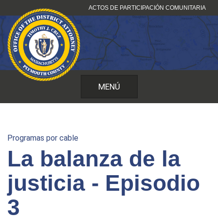
Ir
ACTOS DE PARTICIPACIÓN COMUNITARIA
al
contenido
MENÚ
Programas por cable
La balanza de la
justicia - Episodio
3