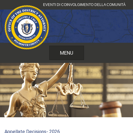
Vai
EVENTI DI COINVOLGIMENTO DELLA COMUNITÀ
al
contenuto
MENU
Appellate Decisions- 2026