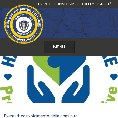
Vai
EVENTI DI COINVOLGIMENTO DELLA COMUNITÀ
al
contenuto
MENU
Eventi di coinvolgimento della comunità