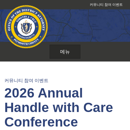
콘
커뮤니티 참여 이벤트
텐
츠
로
건
너
뛰
메뉴
기
커뮤니티 참여 이벤트
2026 Annual
Handle with Care
Conference