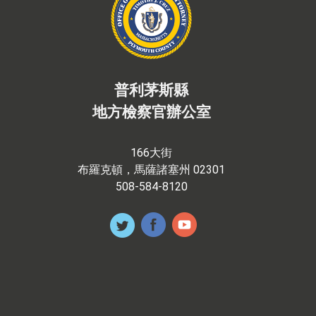
普利茅斯縣
地方檢察官辦公室
166大街
布羅克頓，馬薩諸塞州 02301
508-584-8120