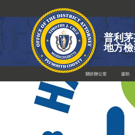
跳
到
內
容
普利茅
地方檢
關於辦公室
援助