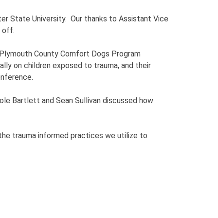
r State University. Our thanks to Assistant Vice
 off.
the Plymouth County Comfort Dogs Program
lly on children exposed to trauma, and their
onference.
le Bartlett and Sean Sullivan discussed how
the trauma informed practices we utilize to