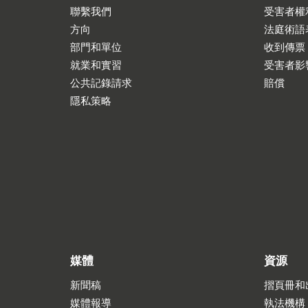
聯繫我們
受害者權
方向
法庭術語
部門和單位
收到傳票
就業和實習
受害者影
公共記錄請求
賠償
隱私策略
媒體
資源
新聞稿
摺頁冊和
媒體報導
執法機構