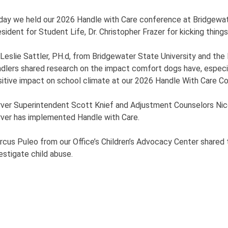
ay we held our 2026 Handle with Care conference at Bridgewate
sident for Student Life, Dr. Christopher Frazer for kicking things
 Leslie Sattler, PH.d, from Bridgewater State University and 
dlers shared research on the impact comfort dogs have, especia
itive impact on school climate at our 2026 Handle With Care C
rver Superintendent Scott Knief and Adjustment Counselors Nico
rver has implemented Handle with Care.
cus Puleo from our Office’s Children’s Advocacy Center shared 
estigate child abuse.