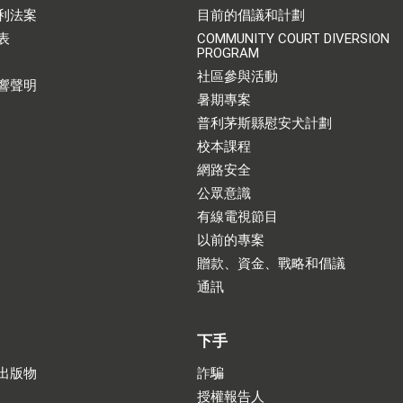
利法案
目前的倡議和計劃
表
COMMUNITY COURT DIVERSION
PROGRAM
社區參與活動
響聲明
暑期專案
普利茅斯縣慰安犬計劃
校本課程
網路安全
公眾意識
有線電視節目
以前的專案
贈款、資金、戰略和倡議
通訊
下手
出版物
詐騙
授權報告人