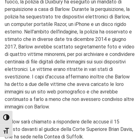
fuoco, la polizia di Duxbury ha eseguito un mandato di
perquisizione a casa di Barlow. Durante la perquisizione, la
polizia ha sequestrato tre dispositivi elettronici di Barlow,
un computer portatile Razor, un iPhone e un disco rigido
esterno. Nell'ambito dell'indagine, la polizia ha osservato e
stimato che in diverse date tra dicembre 2014 e giugno
2017, Barlow avrebbe scattato segretamente foto e video
di quattro vittime minorenni, per poi archiviare e condividere
centinaia di file digitali delle immagini sui suoi dispositivi
elettronici. Le vittime erano ritratte in vari stati di
svestizione. I capi d'accusa affermano inoltre che Barlow
ha detto a due delle vittime che aveva caricato le loro
immagini su un sito web pornografico e che avrebbe
continuato a farlo a meno che non avessero condiviso altre
immagini con Barlow.
TOGGLE HIGH CONTRAST
Barlow sarà chiamato a rispondere delle accuse il 15
agosto davanti al giudice della Corte Superiore Brian Davis,
TOGGLE FONT SIZE
che ha sede nella Contea di Suffolk.