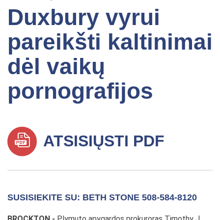
Duxbury vyrui
pareikšti kaltinimai
dėl vaikų
pornografijos
ATSISIŲSTI PDF
SUSISIEKITE SU: BETH STONE 508-584-8120
BROCKTON -
Plymuto apygardos prokuroras Timothy J.