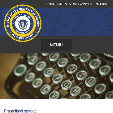
Pereiti
BENDRUOMENĖS DALYVAVIMO RENGINIAI
prie
turinio
MENIU
Pranešimai spaudai