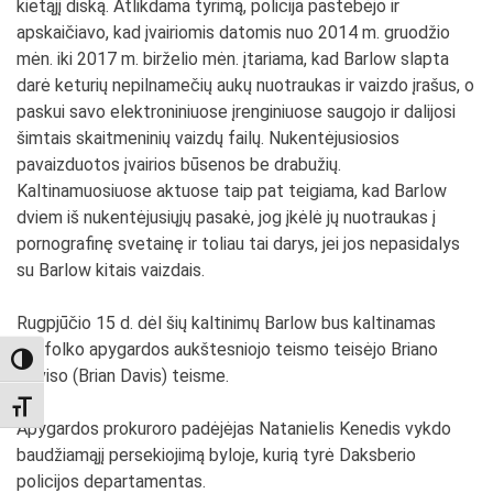
kietąjį diską. Atlikdama tyrimą, policija pastebėjo ir
apskaičiavo, kad įvairiomis datomis nuo 2014 m. gruodžio
mėn. iki 2017 m. birželio mėn. įtariama, kad Barlow slapta
darė keturių nepilnamečių aukų nuotraukas ir vaizdo įrašus, o
paskui savo elektroniniuose įrenginiuose saugojo ir dalijosi
šimtais skaitmeninių vaizdų failų. Nukentėjusiosios
pavaizduotos įvairios būsenos be drabužių.
Kaltinamuosiuose aktuose taip pat teigiama, kad Barlow
dviem iš nukentėjusiųjų pasakė, jog įkėlė jų nuotraukas į
pornografinę svetainę ir toliau tai darys, jei jos nepasidalys
su Barlow kitais vaizdais.
Rugpjūčio 15 d. dėl šių kaltinimų Barlow bus kaltinamas
Suffolko apygardos aukštesniojo teismo teisėjo Briano
TOGGLE HIGH CONTRAST
Daviso (Brian Davis) teisme.
TOGGLE FONT SIZE
Apygardos prokuroro padėjėjas Natanielis Kenedis vykdo
baudžiamąjį persekiojimą byloje, kurią tyrė Daksberio
policijos departamentas.