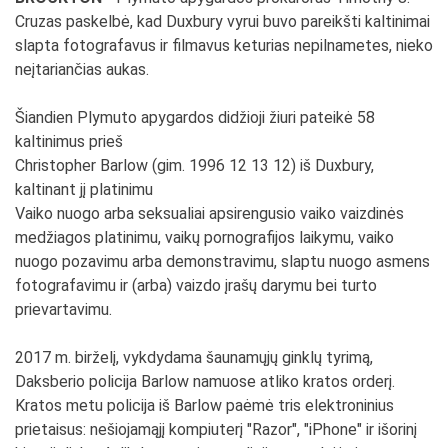
Cruzas paskelbė, kad Duxbury vyrui buvo pareikšti kaltinimai
slapta fotografavus ir filmavus keturias nepilnametes, nieko
neįtariančias aukas.
Šiandien Plymuto apygardos didžioji žiuri pateikė 58
kaltinimus prieš
Christopher Barlow (gim. 1996 12 13 12) iš Duxbury,
kaltinant jį platinimu
Vaiko nuogo arba seksualiai apsirengusio vaiko vaizdinės
medžiagos platinimu, vaikų pornografijos laikymu, vaiko
nuogo pozavimu arba demonstravimu, slaptu nuogo asmens
fotografavimu ir (arba) vaizdo įrašų darymu bei turto
prievartavimu.
2017 m. birželį, vykdydama šaunamųjų ginklų tyrimą,
Daksberio policija Barlow namuose atliko kratos orderį.
Kratos metu policija iš Barlow paėmė tris elektroninius
prietaisus: nešiojamąjį kompiuterį "Razor", "iPhone" ir išorinį