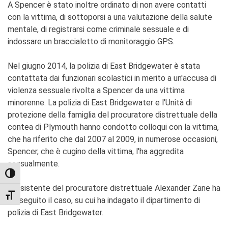
A Spencer è stato inoltre ordinato di non avere contatti
con la vittima, di sottoporsi a una valutazione della salute
mentale, di registrarsi come criminale sessuale e di
indossare un braccialetto di monitoraggio GPS.
Nel giugno 2014, la polizia di East Bridgewater è stata
contattata dai funzionari scolastici in merito a un'accusa di
violenza sessuale rivolta a Spencer da una vittima
minorenne. La polizia di East Bridgewater e l'Unità di
protezione della famiglia del procuratore distrettuale della
contea di Plymouth hanno condotto colloqui con la vittima,
che ha riferito che dal 2007 al 2009, in numerose occasioni,
Spencer, che è cugino della vittima, l'ha aggredita
sessualmente.
TOGGLE HIGH CONTRAST
L'assistente del procuratore distrettuale Alexander Zane ha
TOGGLE FONT SIZE
perseguito il caso, su cui ha indagato il dipartimento di
polizia di East Bridgewater.