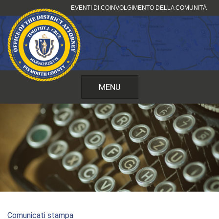
Vai
EVENTI DI COINVOLGIMENTO DELLA COMUNITÀ
al
contenuto
MENU
Comunicati stampa