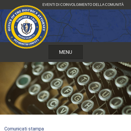
Vai
EVENTI DI COINVOLGIMENTO DELLA COMUNITÀ
al
contenuto
MENU
Comunicati stampa