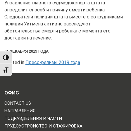
Управление главного судмедэксперта штата
определит способ и причину смерти ребенка.
Следователи полиции штата вместе с сотрудниками
полиции Уитмена активно расследуют
обстоятельства смерти ребенка с момента его
доставки на лечение.
31 ДЕКАБРЯ 2019 ГОДА
TOGGLE HIGH CONTRAST
Posted in
Пресс-релизы 2019 года
TOGGLE FONT SIZE
ОФИС
CONTACT US
НАПРАВЛЕНИЯ
ПОДРАЗДЕЛЕНИЯ И ЧАСТИ
ТРУДОУСТРОЙСТВО И СТАЖИРОВКА