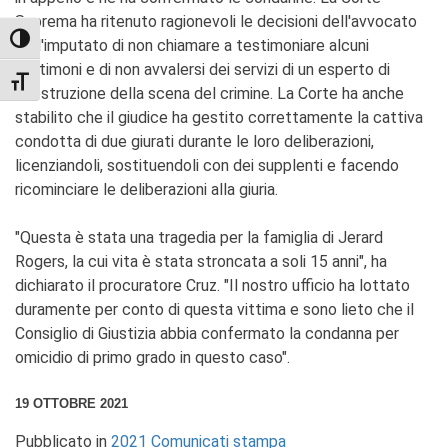
Suprema ha ritenuto ragionevoli le decisioni dell'avvocato
TOGGLE HIGH CONTRAST
dell'imputato di non chiamare a testimoniare alcuni
testimoni e di non avvalersi dei servizi di un esperto di
TOGGLE FONT SIZE
ricostruzione della scena del crimine. La Corte ha anche
stabilito che il giudice ha gestito correttamente la cattiva
condotta di due giurati durante le loro deliberazioni,
licenziandoli, sostituendoli con dei supplenti e facendo
ricominciare le deliberazioni alla giuria.
"Questa è stata una tragedia per la famiglia di Jerard
Rogers, la cui vita è stata stroncata a soli 15 anni", ha
dichiarato il procuratore Cruz. "Il nostro ufficio ha lottato
duramente per conto di questa vittima e sono lieto che il
Consiglio di Giustizia abbia confermato la condanna per
omicidio di primo grado in questo caso".
19 OTTOBRE 2021
Pubblicato in
2021 Comunicati stampa