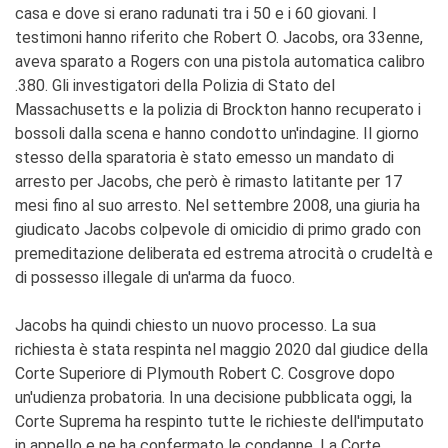
casa e dove si erano radunati tra i 50 e i 60 giovani. I
testimoni hanno riferito che Robert O. Jacobs, ora 33enne,
aveva sparato a Rogers con una pistola automatica calibro
.380. Gli investigatori della Polizia di Stato del
Massachusetts e la polizia di Brockton hanno recuperato i
bossoli dalla scena e hanno condotto un'indagine. Il giorno
stesso della sparatoria è stato emesso un mandato di
arresto per Jacobs, che però è rimasto latitante per 17
mesi fino al suo arresto. Nel settembre 2008, una giuria ha
giudicato Jacobs colpevole di omicidio di primo grado con
premeditazione deliberata ed estrema atrocità o crudeltà e
di possesso illegale di un'arma da fuoco.
Jacobs ha quindi chiesto un nuovo processo. La sua
richiesta è stata respinta nel maggio 2020 dal giudice della
Corte Superiore di Plymouth Robert C. Cosgrove dopo
un'udienza probatoria. In una decisione pubblicata oggi, la
Corte Suprema ha respinto tutte le richieste dell'imputato
in appello e ne ha confermato le condanne. La Corte