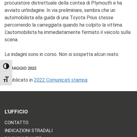
procuratore distrettuale della contea di Plymouth e ha
avviato un'indagine. In via preliminare, sembra che un
automobilista alla guida di una Toyota Prius stesse
percorrendo la carreggiata quando ha colpito la vittima.
L'automobilista ha immediatamente fermato il veicolo sulla
scena.
Le indagini sono in corso. Non si sospetta alcun reato.
TOGGLE HIGH CONTRAST
18 MAGGIO 2022
Pubblicato in
2022 Comunicati stampa
TOGGLE FONT SIZE
L'UFFICIO
CONTATTO
INDICAZIONI STRADALI