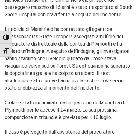
passeggero maschio di 16 anni è stato trasportato al South
Shore Hospital con gravi ferite a seguito dell'incidente.
La polizia di Marshfield ha contattato gli agenti del
Massachusetts State Troopers assegnati all'ufficio del
TOGGLE HIGH CONTRAST
procuratore distrettuale della contea di Plymouth e ha
avviato un'indagine. A seguito dell'indagine, gli investigatori
TOGGLE FONT SIZE
hanno stabilito che il veicolo guidato da Croke stava
viaggiando verso sud su Forest Street quando ha superato
la doppia linea gialla e ha colpito un albero. Il test
alcolemico e altre prove hanno rivelato che Croke era in
stato di ebbrezza al momento dell'incidente.
Croke è stato incriminato da un gran giurì della contea di
Plymouth per le accuse il 24 marzo. La sua prossima
comparizione in tribunale è prevista per il 10 luglio.
Il caso è perseguito dall'assistente del procuratore