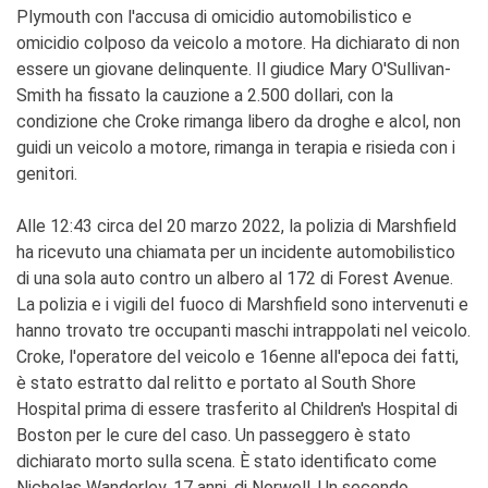
Plymouth con l'accusa di omicidio automobilistico e
omicidio colposo da veicolo a motore. Ha dichiarato di non
essere un giovane delinquente. Il giudice Mary O'Sullivan-
Smith ha fissato la cauzione a 2.500 dollari, con la
condizione che Croke rimanga libero da droghe e alcol, non
guidi un veicolo a motore, rimanga in terapia e risieda con i
genitori.
Alle 12:43 circa del 20 marzo 2022, la polizia di Marshfield
ha ricevuto una chiamata per un incidente automobilistico
di una sola auto contro un albero al 172 di Forest Avenue.
La polizia e i vigili del fuoco di Marshfield sono intervenuti e
hanno trovato tre occupanti maschi intrappolati nel veicolo.
Croke, l'operatore del veicolo e 16enne all'epoca dei fatti,
è stato estratto dal relitto e portato al South Shore
Hospital prima di essere trasferito al Children's Hospital di
Boston per le cure del caso. Un passeggero è stato
dichiarato morto sulla scena. È stato identificato come
Nicholas Wanderley, 17 anni, di Norwell. Un secondo