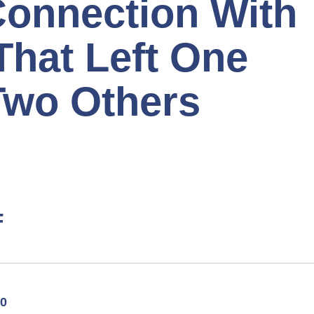
Connection With
That Left One
Two Others
F
0