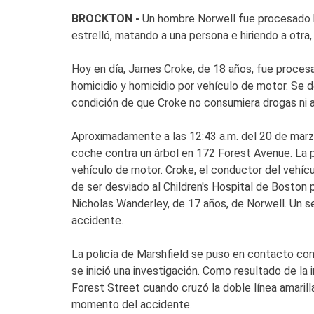
BROCKTON -
Un hombre Norwell fue procesado ho
estrelló, matando a una persona e hiriendo a otra
Hoy en día, James Croke, de 18 años, fue proces
homicidio y homicidio por vehículo de motor. Se de
condición de que Croke no consumiera drogas ni al
Aproximadamente a las 12:43 a.m. del 20 de marzo
coche contra un árbol en 172 Forest Avenue. La p
vehículo de motor. Croke, el conductor del vehí
de ser desviado al Children's Hospital de Boston 
Nicholas Wanderley, de 17 años, de Norwell. Un s
accidente.
La policía de Marshfield se puso en contacto con
se inició una investigación. Como resultado de la
Forest Street cuando cruzó la doble línea amaril
momento del accidente.