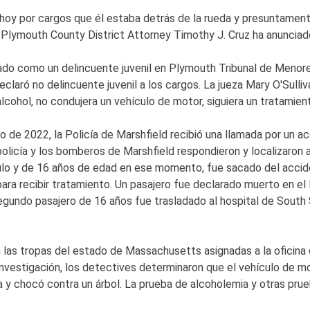
y por cargos que él estaba detrás de la rueda y presuntamente 
, Plymouth County District Attorney Timothy J. Cruz ha anunciad
ado como un delincuente juvenil en Plymouth Tribunal de Menor
claró no delincuente juvenil a los cargos. La jueza Mary O'Sulliva
cohol, no condujera un vehículo de motor, siguiera un tratamient
 de 2022, la Policía de Marshfield recibió una llamada por un a
olicía y los bomberos de Marshfield respondieron y localizaron
culo y de 16 años de edad en ese momento, fue sacado del accid
para recibir tratamiento. Un pasajero fue declarado muerto en el
egundo pasajero de 16 años fue trasladado al hospital de South
 las tropas del estado de Massachusetts asignadas a la oficina d
 investigación, los detectives determinaron que el vehículo de mo
la y chocó contra un árbol. La prueba de alcoholemia y otras pru