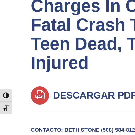
Charges In 
Fatal Crash 
Teen Dead, 
Injured
DESCARGAR PD
TOGGLE HIGH CONTRAST
TOGGLE FONT SIZE
CONTACTO: BETH STONE (508) 584-812