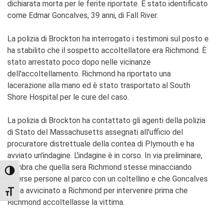
dichiarata morta per le ferite riportate. È stato identificato
come Edmar Goncalves, 39 anni, di Fall River.
La polizia di Brockton ha interrogato i testimoni sul posto e
ha stabilito che il sospetto accoltellatore era Richmond. È
stato arrestato poco dopo nelle vicinanze
dell'accoltellamento. Richmond ha riportato una
lacerazione alla mano ed è stato trasportato al South
Shore Hospital per le cure del caso.
La polizia di Brockton ha contattato gli agenti della polizia
di Stato del Massachusetts assegnati all'ufficio del
procuratore distrettuale della contea di Plymouth e ha
avviato un'indagine. L'indagine è in corso. In via preliminare,
sembra che quella sera Richmond stesse minacciando
TOGGLE HIGH CONTRAST
diverse persone al parco con un coltellino e che Goncalves
si sia avvicinato a Richmond per intervenire prima che
TOGGLE FONT SIZE
Richmond accoltellasse la vittima.