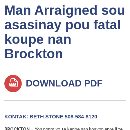
Man Arraigned sou
asasinay pou fatal
koupe nan
Brockton
DOWNLOAD PDF
KONTAK: BETH STONE 508-584-8120
BROCKTON
– Yon nonm yo te kenbe san kosyon apre li te