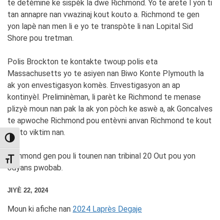
te detèmine ke sispèk la dwe Richmond. Yo te arete l yon ti
tan annapre nan vwazinaj kout kouto a. Richmond te gen
yon lapè nan men li e yo te transpòte li nan Lopital Sid
Shore pou tretman.
Polis Brockton te kontakte twoup polis eta
Massachusetts yo te asiyen nan Biwo Konte Plymouth la
ak yon envestigasyon komès. Envestigasyon an ap
kontinyèl. Preliminèman, li parèt ke Richmond te menase
plizyè moun nan pak la ak yon pòch ke aswè a, ak Goncalves
te apwoche Richmond pou entèvni anvan Richmond te kout
kouto viktim nan.
TOGGLE HIGH CONTRAST
Richmond gen pou li tounen nan tribinal 20 Out pou yon
TOGGLE FONT SIZE
odyans pwobab.
JIYÈ 22, 2024
Moun ki afiche nan
2024 Laprès Degaje