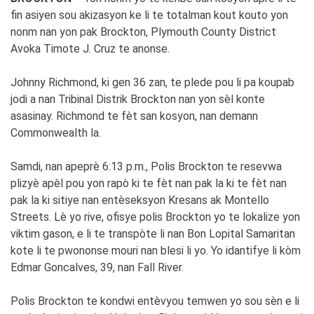
fin asiyen sou akizasyon ke li te totalman kout kouto yon
nonm nan yon pak Brockton, Plymouth County District
Avoka Timote J. Cruz te anonse.
Johnny Richmond, ki gen 36 zan, te plede pou li pa koupab
jodi a nan Tribinal Distrik Brockton nan yon sèl konte
asasinay. Richmond te fèt san kosyon, nan demann
Commonwealth la.
Samdi, nan apeprè 6:13 p.m., Polis Brockton te resevwa
plizyè apèl pou yon rapò ki te fèt nan pak la ki te fèt nan
pak la ki sitiye nan entèseksyon Kresans ak Montello
Streets. Lè yo rive, ofisye polis Brockton yo te lokalize yon
viktim gason, e li te transpòte li nan Bon Lopital Samaritan
kote li te pwononse mouri nan blesi li yo. Yo idantifye li kòm
Edmar Goncalves, 39, nan Fall River.
Polis Brockton te kondwi entèvyou temwen yo sou sèn e li