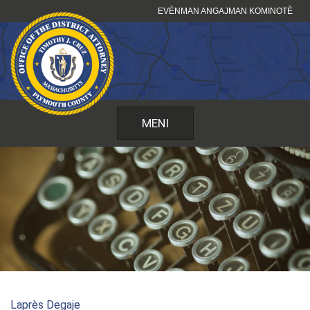
Sote
EVÈNMAN ANGAJMAN KOMINOTÈ
kontni
MENI
Laprès Degaje