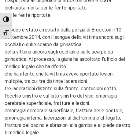
trasportata all'ospedale di Brockton dove è stata
dichiarata morta per le ferite riportate.
per le ferite riportate.
TOGGLE HIGH CONTRAST
Rhodes è stato arrestato dalla polizia di Brockton il 10
TOGGLE FONT SIZE
settembre 2014, con il sangue della vittima ancora sugli
occhiali e sulle scarpe da ginnastica.
della vittima ancora sugli occhiali e sulle scarpe da
ginnastica. Al processo, la giuria ha ascoltato l'ufficio del
medico legale che ha riferito
che ha riferito che la vittima aveva riportato lesioni
multiple, tra cui tre distinte lacerazioni
tre lacerazioni distinte sulla fronte, contusioni sotto
l'occhio sinistro e sul lato sinistro del viso, emorragia
cerebrale superficiale, fratture e lesioni.
emorragia cerebrale superficiale, frattura delle costole,
emorragia interna, lacerazioni al diaframma e al fegato,
frattura del bacino e abrasioni alla gamba e al piede destro.
Il medico legale