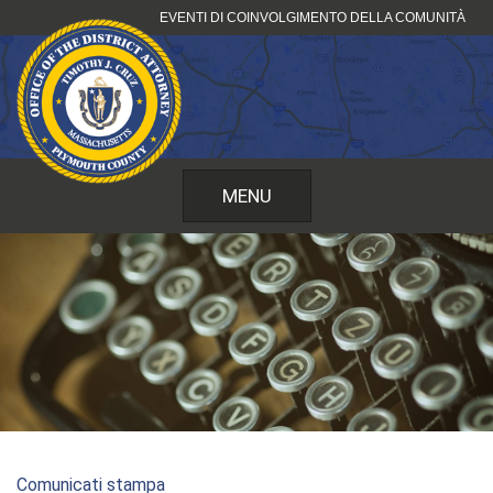
Vai
EVENTI DI COINVOLGIMENTO DELLA COMUNITÀ
al
contenuto
MENU
Comunicati stampa