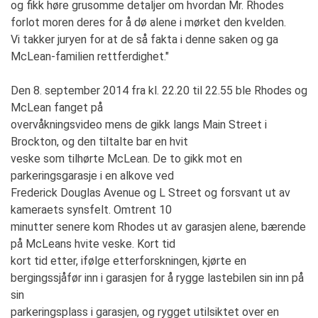
og fikk høre grusomme detaljer om hvordan Mr. Rhodes
forlot moren deres for å dø alene i mørket den kvelden.
Vi takker juryen for at de så fakta i denne saken og ga
McLean-familien rettferdighet."
Den 8. september 2014 fra kl. 22.20 til 22.55 ble Rhodes og
McLean fanget på
overvåkningsvideo mens de gikk langs Main Street i
Brockton, og den tiltalte bar en hvit
veske som tilhørte McLean. De to gikk mot en
parkeringsgarasje i en alkove ved
Frederick Douglas Avenue og L Street og forsvant ut av
kameraets synsfelt. Omtrent 10
minutter senere kom Rhodes ut av garasjen alene, bærende
på McLeans hvite veske. Kort tid
kort tid etter, ifølge etterforskningen, kjørte en
bergingssjåfør inn i garasjen for å rygge lastebilen sin inn på
sin
parkeringsplass i garasjen, og rygget utilsiktet over en