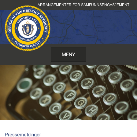
Hopp
ARRANGEMENTER FOR SAMFUNNSENGASJEMENT
til
innhold
MENY
Pressemeldinger