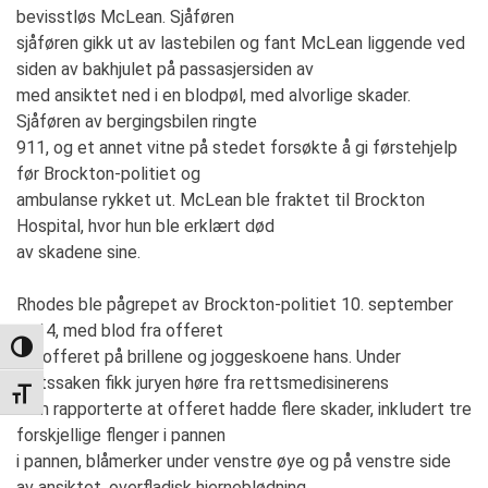
bevisstløs McLean. Sjåføren
sjåføren gikk ut av lastebilen og fant McLean liggende ved
siden av bakhjulet på passasjersiden av
med ansiktet ned i en blodpøl, med alvorlige skader.
Sjåføren av bergingsbilen ringte
911, og et annet vitne på stedet forsøkte å gi førstehjelp
før Brockton-politiet og
ambulanse rykket ut. McLean ble fraktet til Brockton
Hospital, hvor hun ble erklært død
av skadene sine.
Rhodes ble pågrepet av Brockton-politiet 10. september
2014, med blod fra offeret
TOGGLE HIGH CONTRAST
fra offeret på brillene og joggeskoene hans. Under
rettssaken fikk juryen høre fra rettsmedisinerens
TOGGLE FONT SIZE
som rapporterte at offeret hadde flere skader, inkludert tre
forskjellige flenger i pannen
i pannen, blåmerker under venstre øye og på venstre side
av ansiktet, overfladisk hjerneblødning