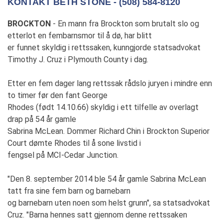
KONTAKT BETH STONE - (508) 584-8120
BROCKTON
- En mann fra Brockton som brutalt slo og
etterlot en fembarnsmor til å dø, har blitt
er funnet skyldig i rettssaken, kunngjorde statsadvokat
Timothy J. Cruz i Plymouth County i dag.
Etter en fem dager lang rettssak rådslo juryen i mindre enn
to timer før den fant George
Rhodes (født 14.10.66) skyldig i ett tilfelle av overlagt
drap på 54 år gamle
Sabrina McLean. Dommer Richard Chin i Brockton Superior
Court dømte Rhodes til å sone livstid i
fengsel på MCI-Cedar Junction.
"Den 8. september 2014 ble 54 år gamle Sabrina McLean
tatt fra sine fem barn og barnebarn
og barnebarn uten noen som helst grunn", sa statsadvokat
Cruz. "Barna hennes satt gjennom denne rettssaken