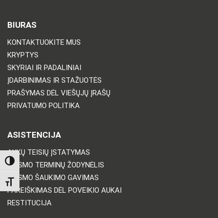
BIURAS
KONTAKTUOKITE MUS
KRYPTYS
SKYRIAI IR PADALINIAI
ĮDARBINIMAS IR STAŽUOTĖS
PRAŠYMAS DĖL VIEŠŲJŲ ĮRAŠŲ
PRIVATUMO POLITIKA
ASISTENCIJA
AUKŲ TEISIŲ ĮSTATYMAS
TOGGLE HIGH CONTRAST
TEISMO TERMINŲ ŽODYNĖLIS
TEISMO ŠAUKIMO GAVIMAS
TOGGLE FONT SIZE
PAREIŠKIMAS DĖL POVEIKIO AUKAI
RESTITUCIJA