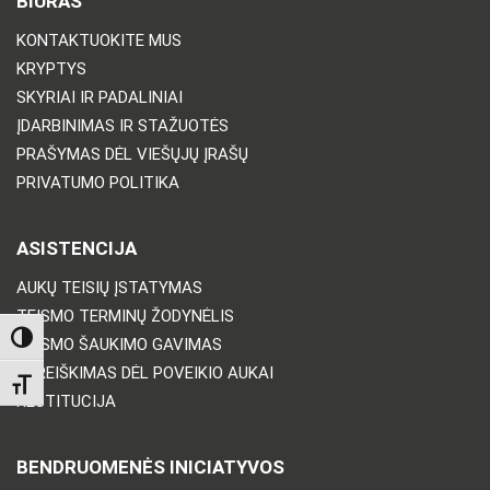
BIURAS
KONTAKTUOKITE MUS
KRYPTYS
SKYRIAI IR PADALINIAI
ĮDARBINIMAS IR STAŽUOTĖS
PRAŠYMAS DĖL VIEŠŲJŲ ĮRAŠŲ
PRIVATUMO POLITIKA
ASISTENCIJA
AUKŲ TEISIŲ ĮSTATYMAS
TEISMO TERMINŲ ŽODYNĖLIS
TOGGLE HIGH CONTRAST
TEISMO ŠAUKIMO GAVIMAS
PAREIŠKIMAS DĖL POVEIKIO AUKAI
TOGGLE FONT SIZE
RESTITUCIJA
BENDRUOMENĖS INICIATYVOS